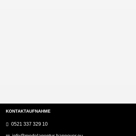
Braunschweig
Bremen
Hamburg
Magdeburg
BUCHUNGSANFRAGE
KONTAKTAUFNAHME
0521 337 329 10
info@modelagentur-hannover.eu